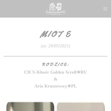
Przejdź
Prze
do
men
treści
MIOT E
(ur. 29/05/2021)
RODZICE:
CH X-Kl
usiv Golden Scroll★RU
&
Aria Kruszewscy★PL