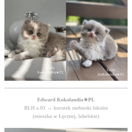
Edward
Kokolandia★PL
BLH a 03 → kocurek niebieski bikolor
(mieszka w Łęcznej, lubelskie)