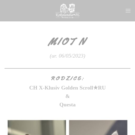
Przejdź
Prze
do
men
treści
MIOT N
(ur. 06/05/2023)
RODZICE:
CH X-Klusiv Golden Scroll★RU
&
Questa