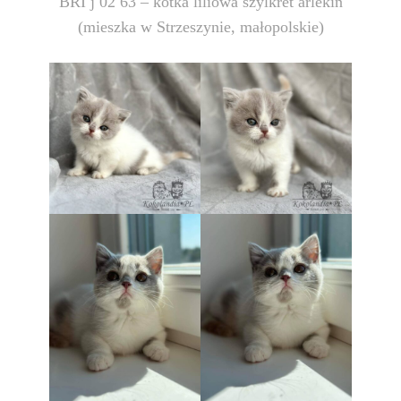
BRI j 02 63 – kotka liliowa szylkret arlekin
(mieszka w Strzeszynie, małopolskie)